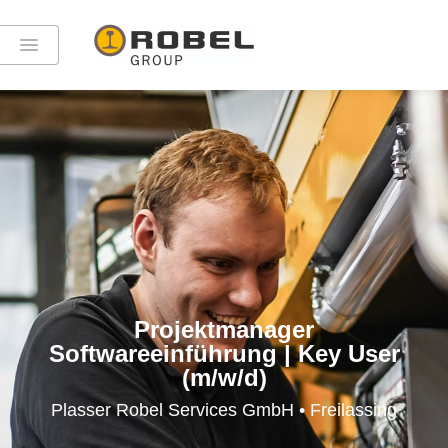
Projektmanager
Softwareeinführung | Key User
(m/w/d)
Plasser Robel Services GmbH • Freilassing