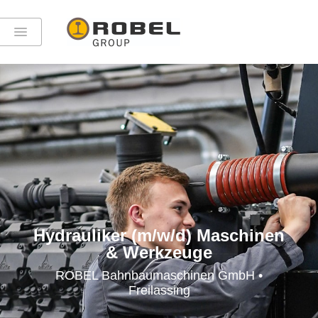
Hydrauliker (m/w/d) Maschinen
& Werkzeuge
ROBEL Bahnbaumaschinen GmbH •
Freilassing